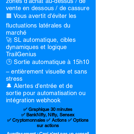
zones d'achat au-dessus / de
vente en dessous / de cassure
🟧 Vous avertit d'éviter les
fluctuations latérales du
marché
🚀 SL automatique, cibles
dynamiques et logique
TrailGenius
🕒 Sortie automatique à 15h10
– entièrement visuelle et sans
stress
🔔 Alertes d'entrée et de
sortie pour automatisation ou
intégration webhook
✅ Graphique 30 minutes
✅ BankNifty, Nifty, Sensex
✅ Cryptomonnaies ✅ Actions ✅ Options
sur actions
Avertissement : Ceci n’est pas un conseil