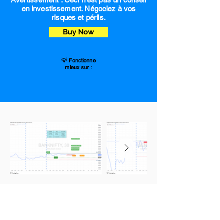
en investissement. Négociez à vos
risques et périls.
Buy Now
💡 Fonctionne
mieux sur :