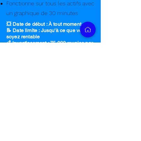
Fonctionne sur tous les actifs avec
un graphique de 30 minutes
💥 Date de début : À tout moment
📝 Date limite : Jusqu'à ce que vous
soyez rentable
💰 Investissement : 75 000 roupies par
an
Buy Now
AI ANT Episodes
Play Video