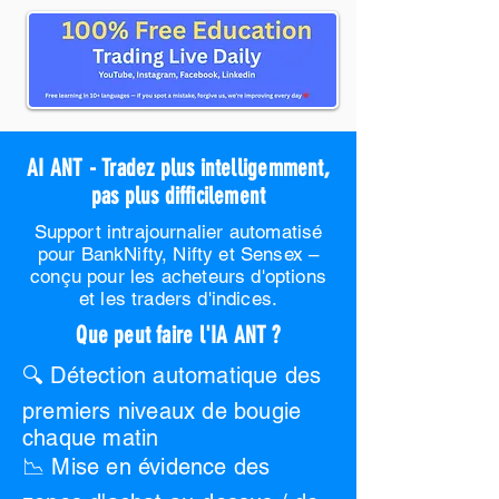
AI ANT - Tradez plus intelligemment,
pas plus difficilement
Support intrajournalier automatisé
pour BankNifty, Nifty et Sensex –
conçu pour les acheteurs d'options
et les traders d'indices.
Que peut faire l'IA ANT ?
🔍 Détection automatique des
premiers niveaux de bougie
chaque matin
📉 Mise en évidence des